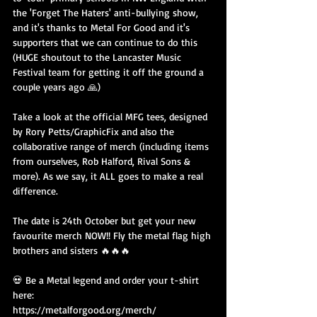
the 'Forget The Haters' anti-bullying show, 
and it's thanks to Metal For Good and it's 
supporters that we can continue to do this 
(HUGE shoutout to the Lancaster Music 
Festival team for getting it off the ground a 
couple years ago 🙏)
Take a look at the official MFG tees, designed 
by Rory Petts/GraphicFix and also the 
collaborative range of merch (including items 
from ourselves, Rob Halford, Rival Sons & 
more). As we say, it ALL goes to make a real 
difference.
The date is 24th October but get your new 
favourite merch NOW!! Fly the metal flag high 
brothers and sisters 🔥🔥🔥
💀 Be a Metal legend and order your t-shirt 
here:
https://metalforgood.org/merch/