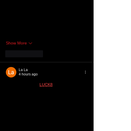
các nội dung, chủ yếu xem cách họ bố trí 
giao diện và phân chia các chuyên mục. Ấn 
tượng đầu tiên là bố cục được làm khá 
mạch lạc, các phần thông tin được sắp xếp 
theo từng nhóm nên nhìn tổng thể khá dễ 
theo dõi và…
Show More
Like
Reply
La La
4 hours ago
Mình tình cờ thấy 
LUCK8
 được nhắc đến 
khi đang đọc một vài chia sẻ trên mạng 
nên cũng mở vào xem thử. Mình không 
dành nhiều thời gian khám phá hết các nội 
dung, chủ yếu xem cách họ bố trí giao diện 
và phân chia các chuyên mục. Ấn tượng 
đầu tiên là bố cục được làm khá mạch lạc, 
các phần thông tin được sắp xếp theo từng 