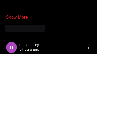
nhóm nên nhìn tổng thể khá dễ theo dõi 
và…
Show More
Like
Reply
nelson bury
5 hours ago
u88
 Mình cũng có dịp vào xem thử website 
này sau khi thấy một vài người đề cập đến, 
chủ yếu để xem cách họ bố trí giao diện và 
sắp xếp các phần nội dung. Cảm nhận ban 
đầu là trang được làm khá thoáng, các khu 
vực chính được chia rõ nên khi lướt qua 
vẫn dễ hình dung tổng thể mà không bị rối 
mắt. Thanh menu được đặt khá dễ thấy, 
các chuyên mục được sắp…
Show More
Like
Reply